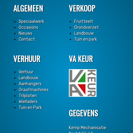
ALGEMEEN
VERKOOP
Speciaalwerk
Fruitteelt
Occasions
Grondverzet
Nieuws
Landbouw
Contact
Tuin en park
VERHUUR
VA KEUR
Verhuur
Landbouw
Aanhangers
Graafmachines
Trilplaten
Wielladers
Tuin en Park
GEGEVENS
Kemp Mechanisatie