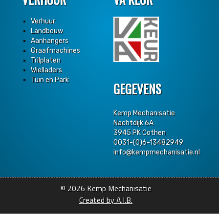
Verhuur
Landbouw
Aanhangers
Graafmachines
Trilplaten
Wielladers
Tuin en Park
GEGEVENS
Kemp Mechanisatie
Nachtdijk 6A
3945 PK Cothen
0031-(0)6-13482949
info@kempmechanisatie.nl
© 2026 Kemp Mechanisatie
Created by A.I.B.