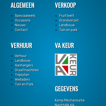
ALGEMEEN
VERKOOP
Speciaalwerk
Fruitteelt
Occasions
Grondverzet
Nieuws
Landbouw
Contact
Tuin en park
VERHUUR
VA KEUR
Verhuur
Landbouw
Aanhangers
Graafmachines
Trilplaten
Wielladers
Tuin en Park
GEGEVENS
Kemp Mechanisatie
Nachtdijk 6A