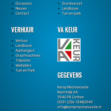
Occasions
Grondverzet
Nieuws
Landbouw
Contact
Tuin en park
VERHUUR
VA KEUR
Verhuur
Landbouw
Aanhangers
Graafmachines
Trilplaten
Wielladers
Tuin en Park
GEGEVENS
Kemp Mechanisatie
Nachtdijk 6A
3945 PK Cothen
0031-(0)6-13482949
info@kempmechanisatie.nl