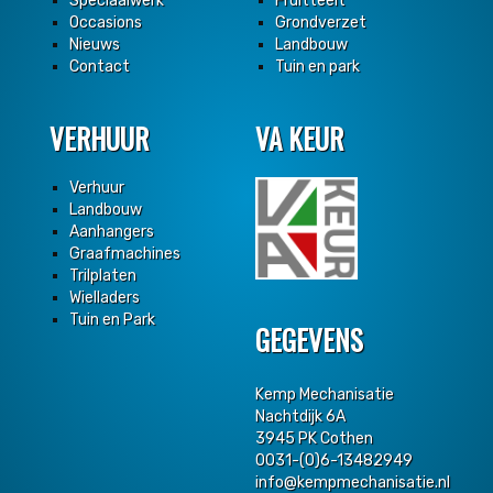
Speciaalwerk
Fruitteelt
Occasions
Grondverzet
Nieuws
Landbouw
Contact
Tuin en park
VERHUUR
VA KEUR
Verhuur
Landbouw
Aanhangers
Graafmachines
Trilplaten
Wielladers
Tuin en Park
GEGEVENS
Kemp Mechanisatie
Nachtdijk 6A
3945 PK Cothen
0031-(0)6-13482949
info@kempmechanisatie.nl